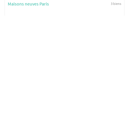
Maisons neuves Paris
3 biens
Investissement logement étudiant Paris
Investissement logement étudiant
116 biens
studio Paris
Biens par nombre de pièces