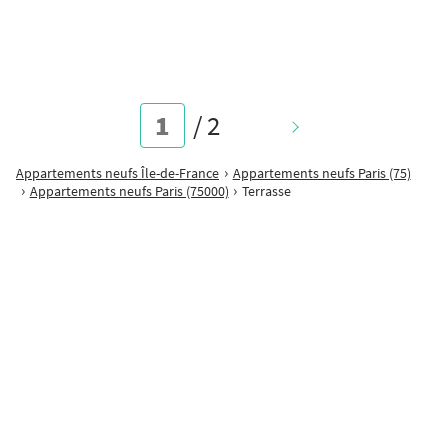
7 appartements du T1 au T3 Situé au 23 rue des Malmaisons, le
programme bénéficie d'un environnement résidentiel recherché,
apprécié [...]
/
2
Suivant
Appartements neufs Île-de-France
Appartements neufs Paris (75)
Appartements neufs Paris (75000)
Terrasse