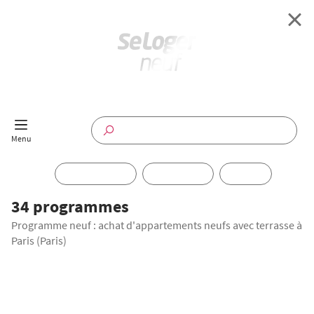
Retour à l'accueil
Programmes Neufs
Disponible maintenant
Investir
34 programmes
Programme neuf : achat d'appartements neufs avec terrasse à
Annuaire
Paris (Paris)
Actualités
DERNIÈRES OPPORTUNITÉS
Offres pro