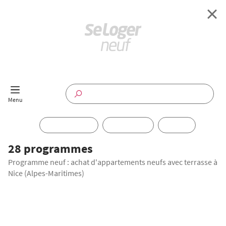
Retour à l'accueil
Programmes Neufs
Disponible maintenant
Investir
28 programmes
Programme neuf : achat d'appartements neufs avec terrasse à
Annuaire
Nice (Alpes-Maritimes)
Actualités
AVANT-PREMIÈRE
Offres pro