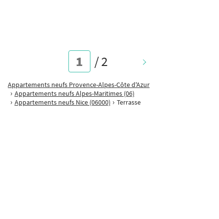
Appartement T3 à partir de 243 000 €* Appartement T4 à partir de 304
000 €* Résidence principale exclusivement, aucune location [...]
/
2
Suivant
Appartements neufs Provence-Alpes-Côte d'Azur
Appartements neufs Alpes-Maritimes (06)
Appartements neufs Nice (06000)
Terrasse