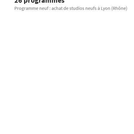
26 programmes
Programme neuf : achat de studios neufs à Lyon (Rhône)
HUITIÈME 
LANCEMENT COMMERCIAL
Lyon 8ème
Studios
22
à partir de
Balcon
Cave
Proposé par
ICADE
HUITIÈME ART - Héritage, votre futur chez-vous, entre histoire et 
lieu emblématique au cœur du 8 € arrondissement de LYON À seu
Opéra'7
Monplaisir – Lumière, [...]
LANCEMENT COMMERCIAL
Lyon 7ème
Studios
18
à partir de
Ascenseur
A