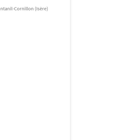
tanil-Cornillon (Isère)
illon
 3 pièces
4 000
€
ontanil-Cornillon trouve
reflète ses origines liées aux
illon
 3 pièces
5 000
€
nseur
Adapté PMR