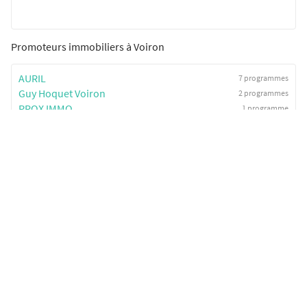
Promoteurs immobiliers à Voiron
AURIL
7 programmes
Guy Hoquet Voiron
2 programmes
PROX IMMO
1 programme
SeLoger neuf c'est aussi...