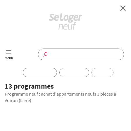
Retour à l'accueil
Programmes Neufs
Disponible maintenant
Investir
13 programmes
Programme neuf : achat d'appartements neufs 3 pièces à
Annuaire
Voiron (Isère)
Actualités
OFFRE SPÉCIALE
Offres pro
LIVRAISON IMMÉDIATE