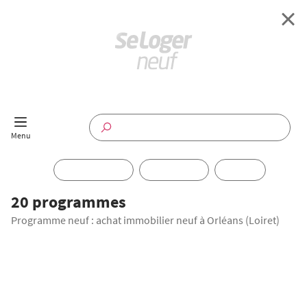
Retour à l'accueil
Programmes Neufs
Disponible maintenant
Investir
20 programmes
Programme neuf : achat immobilier neuf à Orléans (Loiret)
Annuaire
Actualités
LANCEMENT COMMERCIAL
Offres pro