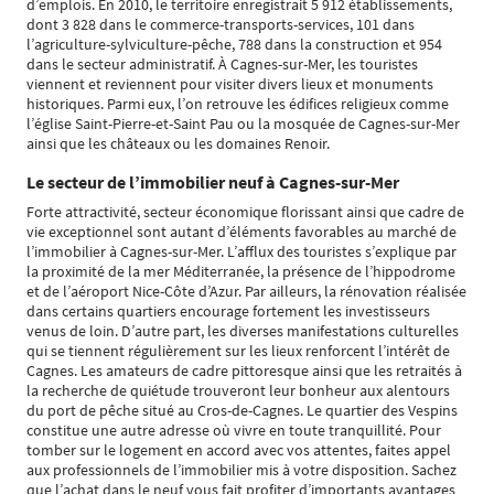
d’emplois. En 2010, le territoire enregistrait 5 912 établissements,
dont 3 828 dans le commerce-transports-services, 101 dans
l’agriculture-sylviculture-pêche, 788 dans la construction et 954
dans le secteur administratif. À Cagnes-sur-Mer, les touristes
viennent et reviennent pour visiter divers lieux et monuments
historiques. Parmi eux, l’on retrouve les édifices religieux comme
l’église Saint-Pierre-et-Saint Pau ou la mosquée de Cagnes-sur-Mer
ainsi que les châteaux ou les domaines Renoir.
Le secteur de l’immobilier neuf à Cagnes-sur-Mer
Forte attractivité, secteur économique florissant ainsi que cadre de
vie exceptionnel sont autant d’éléments favorables au marché de
l’immobilier à Cagnes-sur-Mer. L’afflux des touristes s’explique par
la proximité de la mer Méditerranée, la présence de l’hippodrome
et de l’aéroport Nice-Côte d’Azur. Par ailleurs, la rénovation réalisée
dans certains quartiers encourage fortement les investisseurs
venus de loin. D’autre part, les diverses manifestations culturelles
qui se tiennent régulièrement sur les lieux renforcent l’intérêt de
Cagnes. Les amateurs de cadre pittoresque ainsi que les retraités à
la recherche de quiétude trouveront leur bonheur aux alentours
du port de pêche situé au Cros-de-Cagnes. Le quartier des Vespins
constitue une autre adresse où vivre en toute tranquillité. Pour
tomber sur le logement en accord avec vos attentes, faites appel
aux professionnels de l’immobilier mis à votre disposition. Sachez
que l’achat dans le neuf vous fait profiter d’importants avantages