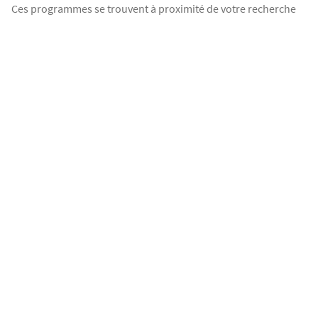
Ces programmes se trouvent à proximité de votre recherche
OFFRE SPÉCIALE
TRAVAUX EN COURS
Le Domaine d'Azur
Saint-Laurent-du-Var
Du 2 pièces au 3 pièces
327 000
€
à partir de
Terrasse
Piscine