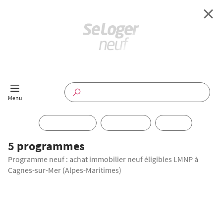
Retour à l'accueil
Programmes Neufs
Disponible maintenant
Investir
5 programmes
Programme neuf : achat immobilier neuf éligibles LMNP à
Annuaire
Cagnes-sur-Mer (Alpes-Maritimes)
Actualités
LANCEMENT COMMERCIAL
Offres pro