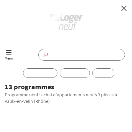
Retour à l'accueil
Programmes Neufs
Disponible maintenant
Investir
13 programmes
Programme neuf : achat d'appartements neufs 3 pièces à
Annuaire
Vaulx-en-Velin (Rhône)
Actualités
TRAVAUX EN COURS
Offres pro