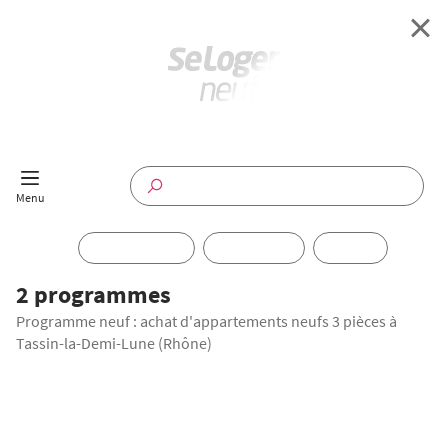
Retour à l'accueil
Programmes Neufs
Disponible maintenant
Investir
2 programmes
Programme neuf : achat d'appartements neufs 3 pièces à
Annuaire
Tassin-la-Demi-Lune (Rhône)
Actualités
OFFRE SPÉCIALE
Offres pro
LANCEMENT COMMERCIAL