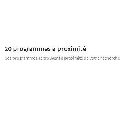
Appartement 3 pièces
365 000
€
Proposé par
BNP PARIBAS REAL ESTATE
LYON 7 - GERLAND : VOTRE APPARTEMENT NEUF DANS LA RÉSIDENCE
NEST Découvrez NEST, une résidence intimiste idéalement située dans
le quartier prisé de Gerland, Lyon 7ème. Ce programme immobilier
20 programmes
à proximité
[...]
Ces programmes se trouvent à proximité de votre recherche
LANCEMENT COMMERCIAL