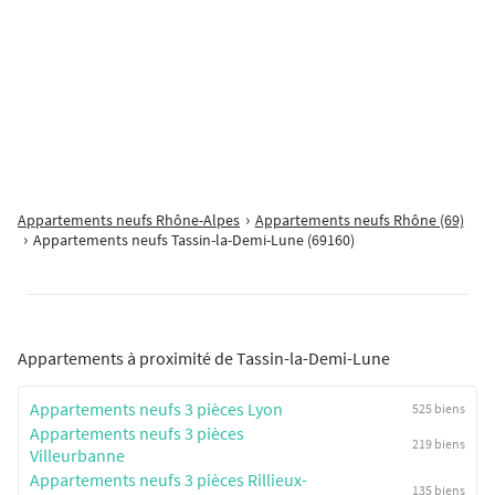
Zéphyr
Lyon 2ème
Appartements 3 pièces
345 000
€
à partir de
Proposé par
QUARTUS RESIDENTIEL
Découvrez en exclusivité notre nouvelle résidence ZÉPHYR située au
Appartements neufs Rhône-Alpes
Appartements neufs Rhône (69)
cœur du quartier Confluence à Lyon, un secteur prisé et dynamique.
Appartements neufs Tassin-la-Demi-Lune (69160)
Profitez d'appartements neufs, du 2 au 5 pièces, tous dotés d'un [...]
Appartements à proximité de Tassin-la-Demi-Lune
Appartements neufs 3 pièces Lyon
525 biens
Appartements neufs 3 pièces
219 biens
Villeurbanne
Appartements neufs 3 pièces Rillieux-
135 biens