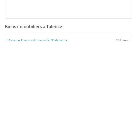
Biens immobiliers à Talence
Appartements neufs Talence
36 biens
Programmes neufs Talence
6 programmes
SeLoger neuf c'est aussi...