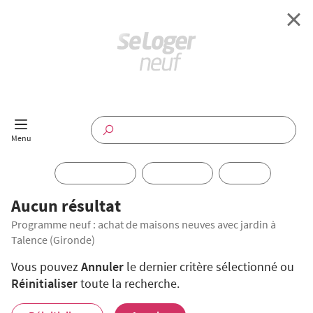
Retour à l'accueil
Programmes Neufs
Disponible maintenant
Investir
Aucun résultat
Programme neuf : achat de maisons neuves avec jardin à
Annuaire
Talence (Gironde)
Actualités
Vous pouvez
Annuler
le dernier critère sélectionné ou
Réinitialiser
toute la recherche.
Offres pro