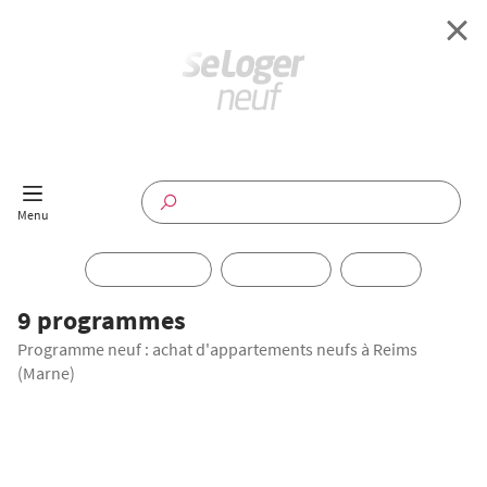
Retour à l'accueil
Programmes Neufs
Disponible maintenant
Investir
9 programmes
Programme neuf : achat d'appartements neufs à Reims
Annuaire
(Marne)
Actualités
Offres pro