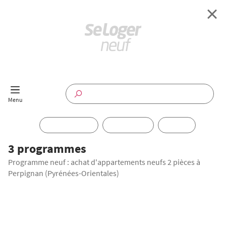
Retour à l'accueil
Programmes Neufs
Disponible maintenant
Investir
3 programmes
Programme neuf : achat d'appartements neufs 2 pièces à
Annuaire
Perpignan (Pyrénées-Orientales)
Actualités
Offres pro