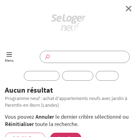
Retour à l'accueil
Programmes Neufs
Disponible maintenant
Investir
Aucun résultat
Programme neuf : achat d'appartements neufs avec jardin à
Annuaire
Parentis-en-Born (Landes)
Actualités
Vous pouvez
Annuler
le dernier critère sélectionné ou
Réinitialiser
toute la recherche.
Offres pro