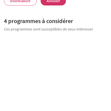
Réinitialiser
Annuler
4 programmes
à considérer
Ces programmes sont susceptibles de vous intéresser
LIVRAISON IMMÉDIATE
Les Terrasses de Parentis
Parentis-en-Born