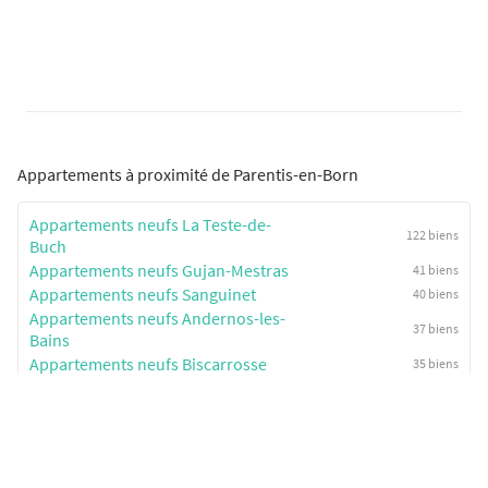
Appartements à proximité de Parentis-en-Born
Appartements neufs La Teste-de-
122 biens
Buch
Appartements neufs Gujan-Mestras
41 biens
Appartements neufs Sanguinet
40 biens
Appartements neufs Andernos-les-
37 biens
Bains
Appartements neufs Biscarrosse
35 biens
Biens immobiliers à Parentis-en-Born
Maisons neuves Parentis-en-Born
4 biens