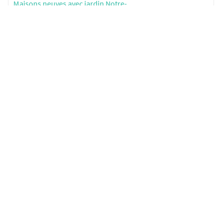
Maisons neuves avec jardin Notre-
2 biens
Dame-d'Oé
SeLoger neuf c'est aussi...
DÉCOUVRIR
SELOGER NEUF
Annuaire des professionnels
PROFESSIONNELS
Conditions Générales d'Utilisation