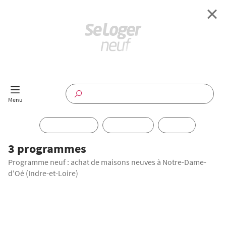
Retour à l'accueil
Programmes Neufs
Disponible maintenant
Investir
3 programmes
Programme neuf : achat de maisons neuves à Notre-Dame-
Annuaire
d'Oé (Indre-et-Loire)
Actualités
Offres pro