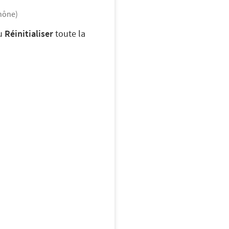
hône)
u
Réinitialiser
toute la
 4 pièces
5 000
€
con
Parking