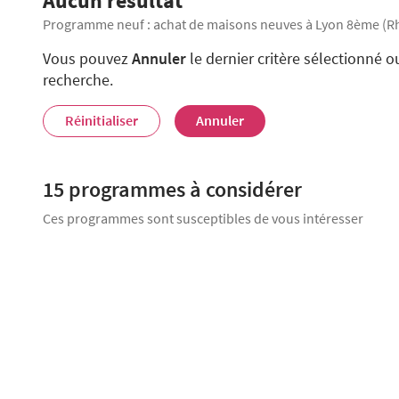
Aucun résultat
Programme neuf : achat de maisons neuves à Lyon 8ème (R
Vous pouvez
Annuler
le dernier critère sélectionné o
recherche.
Réinitialiser
Annuler
15 programmes
à considérer
Ces programmes sont susceptibles de vous intéresser
Cinetik
LIVRAISON IMMÉDIATE
Lyon 8ème
Appartements
42
à partir de
Terrasse
Bal