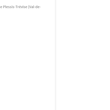
 Plessis-Trévise (Val-de-
orée
vise
 2 pièces
9 000
€
sse
Balcon
au Plessis-Trévise.
'élégante architecture Art
TREVISE
vise
2 pièces