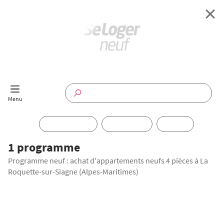
Retour à l'accueil
Programmes Neufs
Disponible maintenant
Investir
1 programme
Programme neuf : achat d'appartements neufs 4 pièces à La
Annuaire
Roquette-sur-Siagne (Alpes-Maritimes)
Actualités
OFFRE SPÉCIALE
Offres pro
DERNIÈRES OPPORTUNITÉS