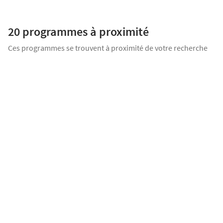
FACTORY: Aussi paisible que dynamiqueBienvenue dans une
résidence qui réunit tous les ingrédients d'un cadre de vie réussi
20 programmes
à proximité
!Investisseurs: profitez d'une TVA réduite à 10 % sur cette résidence (
sous [...]
Ces programmes se trouvent à proximité de votre recherche
TRAVAUX EN COURS
Villa Harmony
Ostwald
Appartement 2 pièces