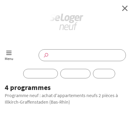
Retour à l'accueil
Programmes Neufs
Disponible maintenant
Investir
4 programmes
Programme neuf : achat d'appartements neufs 2 pièces à
Annuaire
Illkirch-Graffenstaden (Bas-Rhin)
Actualités
TRAVAUX EN COURS
Offres pro