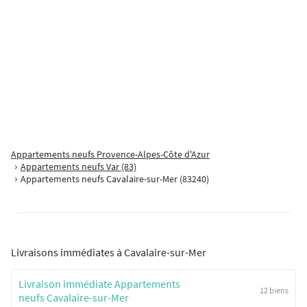
Les Caudalies
La Londe-les-Maures
Appartement 4 pièces
464 485
€
Jardin
Terrasse
Adapté PMR
Digicode
Proposé par
SAGEM
Entre vignobles et plages de sable fin, la résidence Les Caudalies vous
Appartements neufs Provence-Alpes-Côte d'Azur
réserve un lieu de vie privilégié et intimiste. Le quartier pavillonnaire,
Appartements neufs Var (83)
Appartements neufs Cavalaire-sur-Mer (83240)
au bord des vignes et du massif des Maures, saura [...]
Livraisons immédiates à Cavalaire-sur-Mer
Livraison immédiate Appartements
12 biens
neufs Cavalaire-sur-Mer