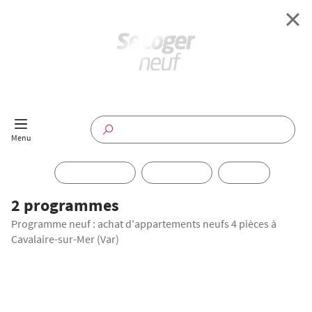
Retour à l'accueil
Programmes Neufs
Disponible maintenant
Investir
2 programmes
Programme neuf : achat d'appartements neufs 4 pièces à
Annuaire
Cavalaire-sur-Mer (Var)
Actualités
TRAVAUX EN COURS
Offres pro