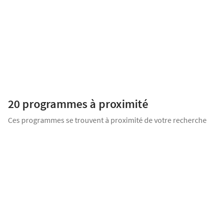
Appartement 4 pièces
569 000
€
Jardin
Terrasse
Balcon
Proposé par
PROMOGIM
Un cadre de vie confidentiel et recherché, entre nature, élégance et
douceur de vivre. Au cœur de La Croix-Valmer, dans un
environnement naturel préservé du Golfe de Saint-Tropez, découvrez
20 programmes
à proximité
une [...]
Ces programmes se trouvent à proximité de votre recherche
LANCEMENT COMMERCIAL