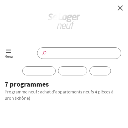
Retour à l'accueil
Programmes Neufs
Disponible maintenant
Investir
7 programmes
Programme neuf : achat d'appartements neufs 4 pièces à
Annuaire
Bron (Rhône)
Actualités
OFFRE SPÉCIALE
Offres pro
TRAVAUX EN COURS