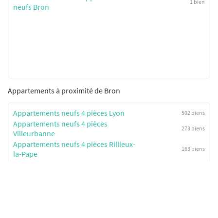
1 bien
neufs Bron
Appartements à proximité de Bron
Appartements neufs 4 pièces Lyon
502 biens
Appartements neufs 4 pièces
273 biens
Villeurbanne
Appartements neufs 4 pièces Rillieux-
163 biens
la-Pape
Appartements neufs 4 pièces
139 biens
Ambérieu-en-Bugey
Appartements neufs 4 pièces
135 biens
Vénissieux
Biens avec commodités à Bron