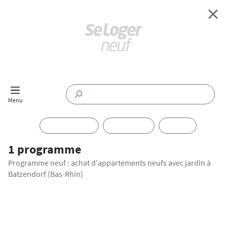
Retour à l'accueil
Programmes Neufs
Disponible maintenant
Investir
1 programme
Programme neuf : achat d'appartements neufs avec jardin à
Annuaire
Batzendorf (Bas-Rhin)
Actualités
Le puisatier
Offres pro
Batzendorf