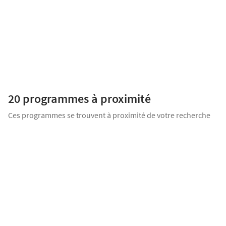
149 000
€
à partir de
Jardin
Terrasse
Proposé par
GROUPE STRADIM
Profitez d'un cadre de vie privilégié au cœur de Brumath, commune
dynamique alliant transports facilités (gare TER, autoroute),
commerces, écoles de la crèche au collège, et une nature généreuse
20 programmes
à proximité
[...]
Ces programmes se trouvent à proximité de votre recherche
LANCEMENT COMMERCIAL