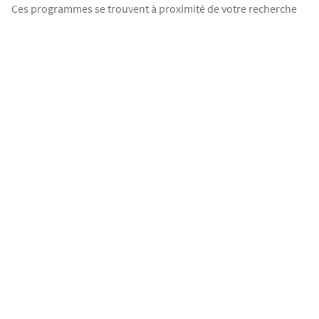
Ces programmes se trouvent à proximité de votre recherche
LANCEMENT COMMERCIAL
LES PAVILLONS DU SAUT
Soisy-sous-Montmorency
Du 4 pièces au 5 pièces
347 400
€
à partir de
Jardin
Terrasse
Parking