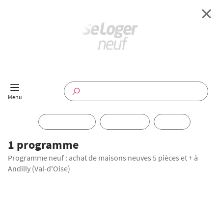
Retour à l'accueil
Programmes Neufs
Disponible maintenant
Investir
1 programme
Programme neuf : achat de maisons neuves 5 pièces et + à
Annuaire
Andilly (Val-d'Oise)
Actualités
Offres pro