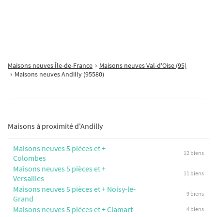
à partir de
Jardin
Terrasse
Proposé par
OGIC
OGIC présente Le Domaine de la Plaine, à Montesson. Prenez RDV
Maisons neuves Île-de-France
Maisons neuves Val-d'Oise (95)
pour visiter la maison décorée !En lisière de la célèbre plaine
Maisons neuves Andilly (95580)
maraîchère, découvrez une résidence intimiste composée de maisons
[...]
Maisons à proximité d'Andilly
Maisons neuves 5 pièces et +
12 biens
Colombes
Maisons neuves 5 pièces et +
11 biens
Versailles
Maisons neuves 5 pièces et + Noisy-le-
9 biens
Grand
Maisons neuves 5 pièces et + Clamart
4 biens