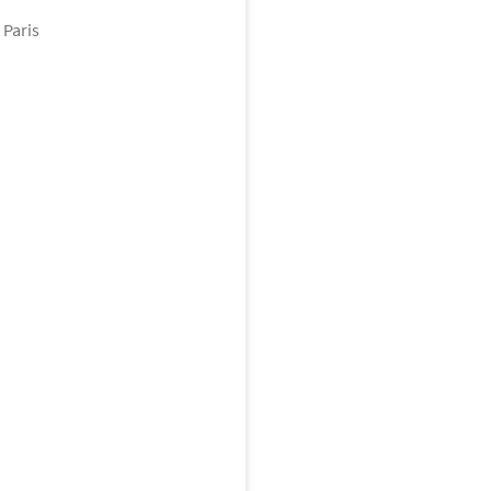
 Paris
ttocento
4 pièces
sse
Balcon
IFICAT
ce en hiver, air rafraîchi en
u sommet de la résidence, un
Life
 pièces
7 817
€
on
Ascenseur
Adapté PMR
Gardien