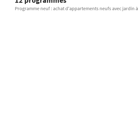
12 programmes
Programme neuf : achat d'appartements neufs avec jardin à
Palazzo O
DERNIÈRES OPPORTUNITÉS
Paris 19ème
Appartement 
2 420 000
€
Jardin
Terra
Proposé par
PATRIGNANI AED
Profitez d'un confort toute l'année grâce au Vecteur Air : chaleur dou
été et température homogène dans tout le logement. Découvrez, a
The Wood 
[...]
IMMEUBLE RÉCENT
Paris 13ème
Du studio au 5
34
à partir de
Jardin
Balc