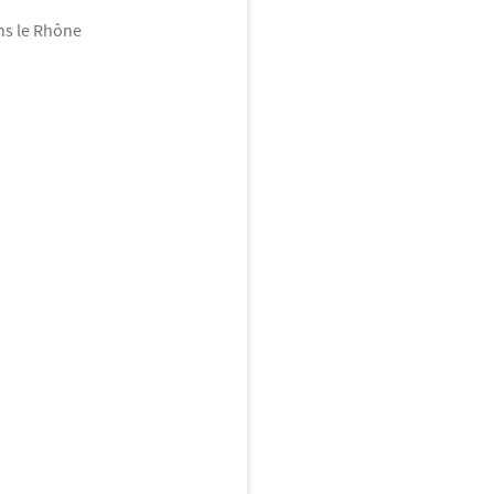
ns le Rhône
ces
5 000
€
king
ENTIEL
iel, adresse emblématique de
 Son architecture audacieuse
NUANCES TOUSSIEU les Maisons
es