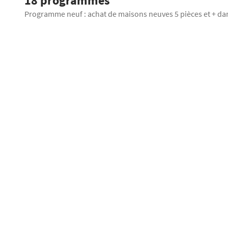
18 programmes
Programme neuf : achat de maisons neuves 5 pièces et + da
Vues Ciel
OFFRE SPÉCIALE
Villeurbanne
TRAVAUX EN COURS
Maisons 5 piè
60
à partir de
Terrasse
Par
Proposé par
QUARTUS RESID
Adresse : Avenue Henri Barbusse Au cœur du quartier des Gratte-C
Villeurbanne, découvrez une résidence qui réinvente l'art de vivre.
[...]
Toussieu
Maison 5 pièc
549 000
€
Proposé par