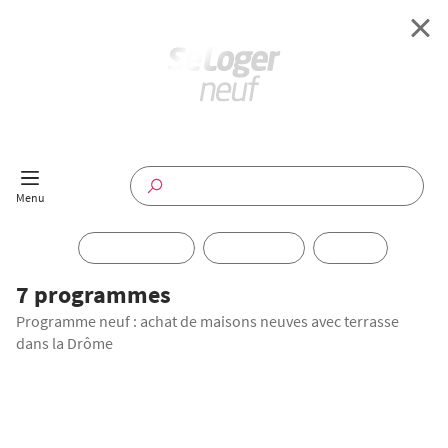
Retour à l'accueil
Programmes Neufs
Disponible maintenant
Investir
7 programmes
Programme neuf : achat de maisons neuves avec terrasse
Annuaire
dans la Drôme
Actualités
LANCEMENT COMMERCIAL
Offres pro